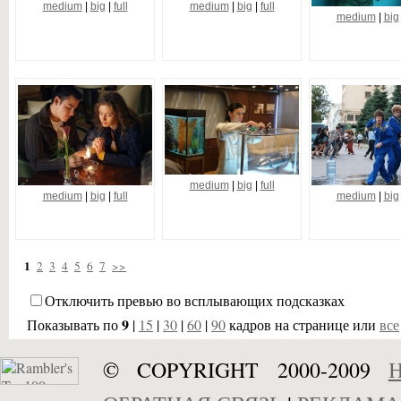
medium
|
big
|
full
medium
|
big
|
full
medium
|
big
medium
|
big
|
full
medium
|
big
|
full
medium
|
big
1
2
3
4
5
6
7
>>
Отключить превью во всплывающих подсказках
9
Показывать по
|
15
|
30
|
60
|
90
кадров на странице или
все
© COPYRIGHT 2000-2009
Н