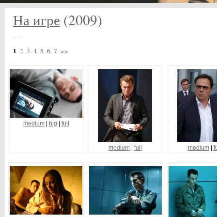
На игре
(2009)
—
1
2
3
4
5
6
7
>>
medium
|
big
|
full
medium
|
full
medium
|
f