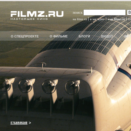
поиск
|
|
|
wap.filmz.ru
на filmz.ru
в закладки
rs
О СПЕЦПРОЕКТЕ
О ФИЛЬМЕ
БЛОГИ
ВИДЕО
ФО
главная
>