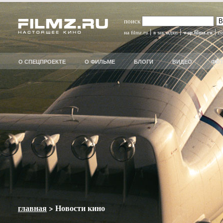
поиск
|
|
|
wap.filmz.ru
на filmz.ru
в закладки
rs
О СПЕЦПРОЕКТЕ
О ФИЛЬМЕ
БЛОГИ
ВИДЕО
ФО
главная
> Новости кино