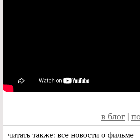
в блог
|
по
читать также: все новости о фильме