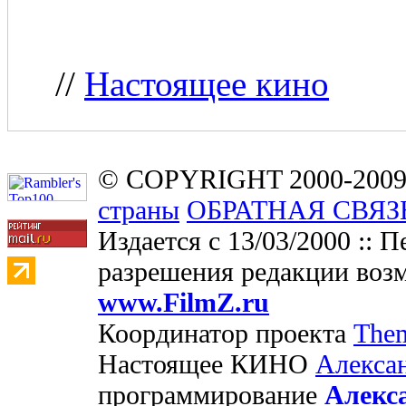
//
Настоящее кино
© COPYRIGHT 2000-200
страны
ОБРАТНАЯ СВЯЗ
Издается с 13/03/2000 :: 
разрешения редакции возм
www.FilmZ.ru
Координатор проекта
Them
Настоящее КИНО
Алексан
программирование
Алекс