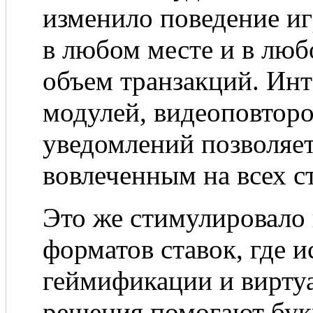
изменило поведение иг
в любом месте и в люб
объем транзакций. Инт
модулей, видеоповтор
уведомлений позволяет
вовлеченным на всех с
Это же стимулировало
форматов ставок, где 
геймификации и виртуа
решения помогают бук