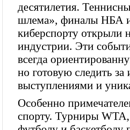
десятилетия. Теннисн
шлема», финалы НБА и
киберспорту открыли 
индустрии. Эти событи
всегда ориентированну
но готовую следить з
выступлениями и уник
Особенно примечателен
спорту. Турниры WTA,
футболу и баскетболу