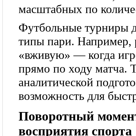
масштабных по количес
Футбольные турниры д
типы пари. Например, 
«вживую» — когда игр
прямо по ходу матча. 
аналитической подгото
возможность для быстр
Поворотный момент
восприятия спорта