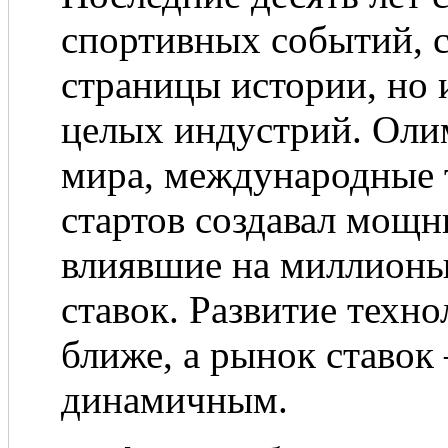
спортивных событий, 
страницы истории, но
целых индустрий. Оли
мира, международные 
стартов создавал мощ
влиявшие на миллионы
ставок. Развитие техн
ближе, а рынок ставок
динамичным.