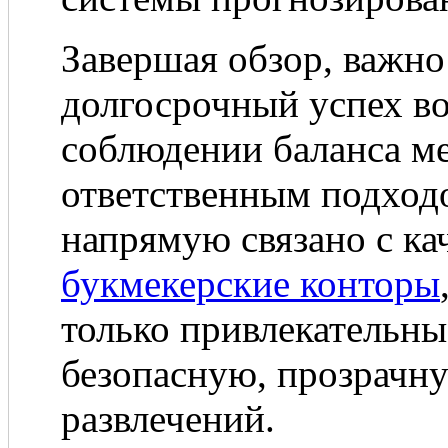
Завершая обзор, важно
долгосрочный успех в
соблюдении баланса м
ответственным подход
напрямую связано с к
букмекерские конторы
только привлекательны
безопасную, прозрачну
развлечений.