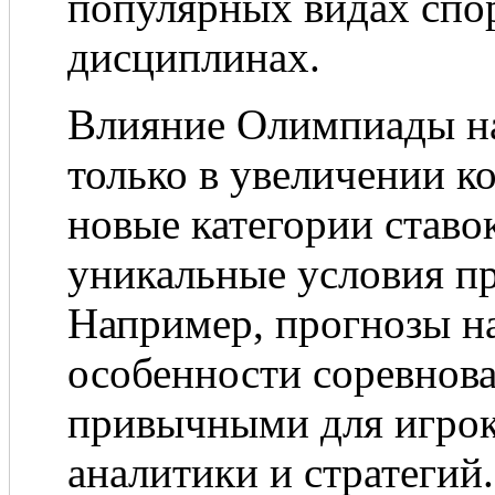
популярных видах спор
дисциплинах.
Влияние Олимпиады на
только в увеличении к
новые категории ставо
уникальные условия п
Например, прогнозы н
особенности соревнов
привычными для игрок
аналитики и стратегий.