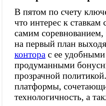
В пятом по счету ключ
что интерес к ставкам 
самим соревнованием, 
на первый план выход
контора
с ее удобными
продуманными бонусн
прозрачной политикой
платформы, сочетающи
технологичность, а та