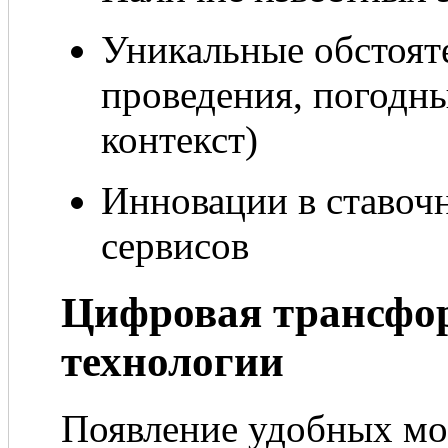
Уникальные обстояте
проведения, погодн
контекст)
Инновации в ставоч
сервисов
Цифровая трансфо
технологии
Появление удобных м