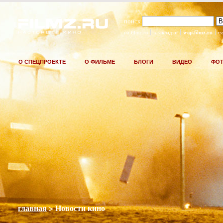
поиск
|
|
|
wap.filmz.ru
на filmz.ru
в закладки
rs
О СПЕЦПРОЕКТЕ
О ФИЛЬМЕ
БЛОГИ
ВИДЕО
ФО
главная
> Новости кино