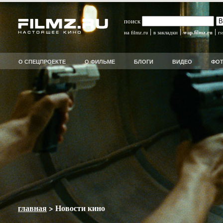
поиск
|
|
|
wap.filmz.ru
на filmz.ru
в закладки
rs
О СПЕЦПРОЕКТЕ
О ФИЛЬМЕ
БЛОГИ
ВИДЕО
ФО
главная
> Новости кино