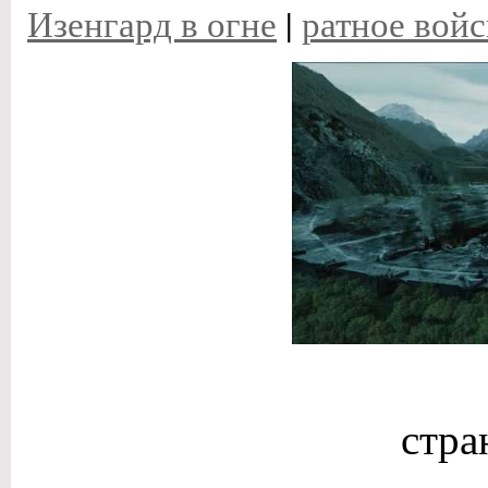
Изенгард в огне
|
ратное войс
стр