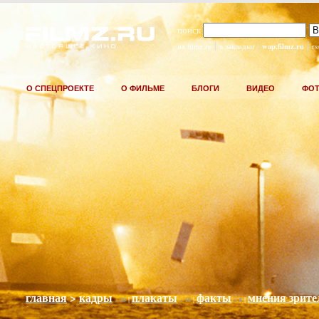
поиск
|
|
|
wap.filmz.ru
на filmz.ru
в закладки
rs
О СПЕЦПРОЕКТЕ
О ФИЛЬМЕ
БЛОГИ
ВИДЕО
ФО
главная
>
кадры
плакаты
факты
мнения зрите
|
|
|
+ 40
+ 10
+ 8