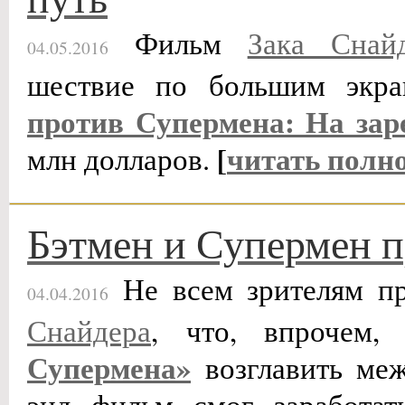
Фильм
Зака Снай
04.05.2016
шествие по большим экр
против Супермена: На зар
[
читать полн
млн долларов.
Бэтмен и Супермен п
Не всем зрителям п
04.04.2016
Снайдера
, что, впрочем
Супермена»
возглавить меж
энд фильм смог заработат