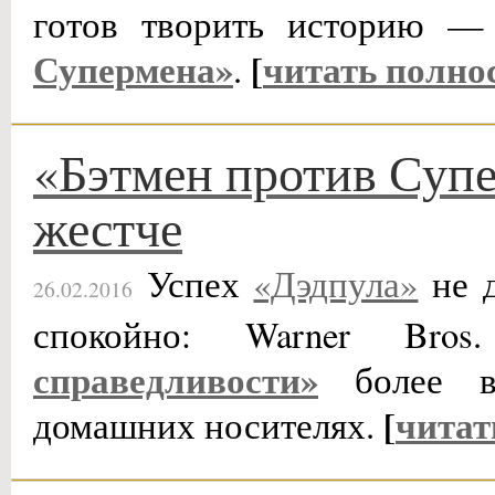
готов творить историю —
Супермена»
[
читать полно
.
«Бэтмен против Суп
жестче
Успех
«Дэдпула»
не д
26.02.2016
спокойно: Warner Bro
справедливости»
более вз
[
читат
домашних носителях.