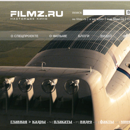
поиск
|
|
|
wap.filmz.ru
на filmz.ru
в закладки
rs
О СПЕЦПРОЕКТЕ
О ФИЛЬМЕ
БЛОГИ
ВИДЕО
ФО
главная
>
кадры
плакаты
видео
факты
мне
|
|
|
|
+ 74
+ 27
+ 24
+ 1