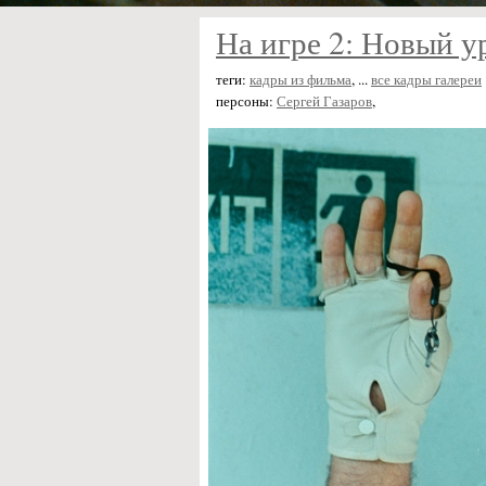
На игре 2: Новый у
теги:
кадры из фильма
, ...
все кадры галереи
персоны:
Сергей Газаров
,