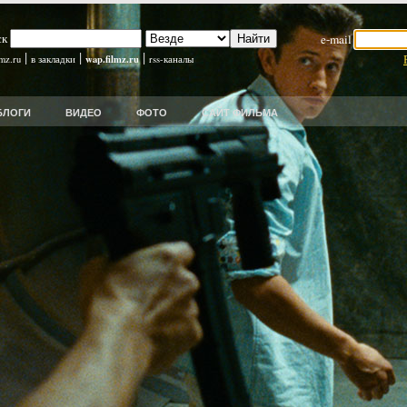
ск
e-mail
|
|
|
wap.filmz.ru
lmz.ru
в закладки
rss-каналы
БЛОГИ
ВИДЕО
ФОТО
САЙТ ФИЛЬМА