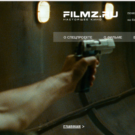
пои
на fi
О СПЕЦПРОЕКТЕ
О ФИЛЬМЕ
главная
>