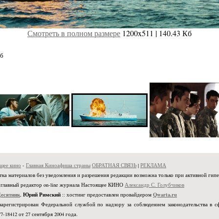
Смотреть в полном размере
1200x511 | 140.43 Кб
Кб
щее кино
-
Главная Киноафиша страны
ОБРАТНАЯ СВЯЗЬ
|
РЕКЛАМА
ечатка материалов без уведомления и разрешения редакции возможна только при активной гип
, главный редактор on-line журнала Настоящее КИНО
Александр С. Голубчиков
Десятник
Юрий Римский
Qwarta.ru
,
:: хостинг предоставлен провайдером
зарегистрирован Федеральной службой по надзору за соблюдением законодательства в 
-18412 от 27 сентября 2004 года.