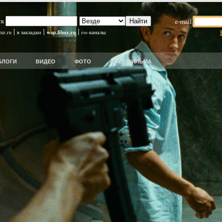
ск
e-mail
|
|
|
wap.filmz.ru
lmz.ru
в закладки
rss-каналы
БЛОГИ
ВИДЕО
ФОТО
САЙТ ФИЛЬМА