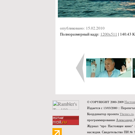
опубликовано: 15.02.2010
Полноразмерный кадр:
1200x511
| 140.43 
© COPYRIGHT 2000-2009
Настоя
Издается с 13/03/2000 :: Переп
Координатор проекта
Themes.ru
Александр 
программирование
Журнал "про Настоящее кино" 
наследия. Свидетельство ПИ № 77