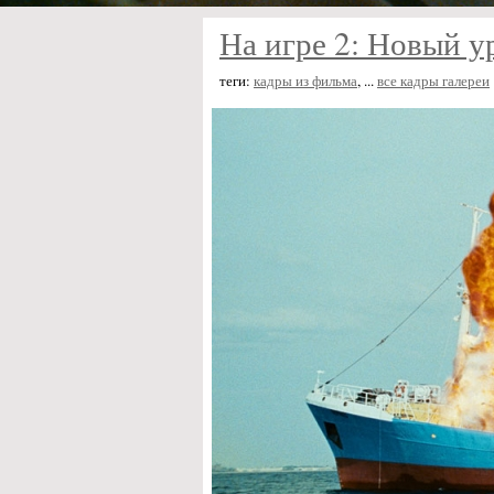
На игре 2: Новый у
теги:
кадры из фильма
, ...
все кадры галереи