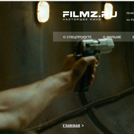
пои
на fi
О СПЕЦПРОЕКТЕ
О ФИЛЬМЕ
главная
>